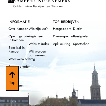
KAMPEN ONDERNEMERS
Ontdek Lokale Bedrijven en Diensten
INFORMATIE
TOP BEDRIJVEN
Over Kampen
Wie zijn we?
Hengelsport
Diëtist
Openingstijden
Registreer
Dierenspeciaalzaak
Loodgieter
in Kampen
Website index
Apk keuring
Sportschool
Speciaal in
Kampen
Wij worden
ook vermeld
Weersverwachting
op
Beroemdheden
Nieuws
112
Top
meldingen