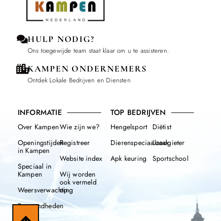
HULP NODIG?
Ons toegewijde team staat klaar om u te assisteren.
KAMPEN ONDERNEMERS
Ontdek Lokale Bedrijven en Diensten
INFORMATIE
TOP BEDRIJVEN
Over Kampen
Wie zijn we?
Hengelsport
Diëtist
Openingstijden
Registreer
Dierenspeciaalzaak
Loodgieter
in Kampen
Website index
Apk keuring
Sportschool
Speciaal in
Kampen
Wij worden
ook vermeld
Weersverwachting
op
Beroemdheden