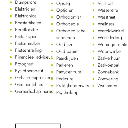
Dumpstore
Opslag
Vuilstort
Elektricien
Opticien
Wasserette
Elektronica
Orthodontist
Wasstraat
Feestartikelen
Orthopedie
Wellness
Feestlocatie
Orthopedische
Wereldwinkel
Fiets kopen
schoenen
Werkkleding
Fietsenmaker
Oud ijzer
Woninginrichti
Fietsenstalling
Oud papier
Woonwinkel
Financieel adviseur
Paardrijden
Zaalverhuur
Fotograaf
Parkeren
Zaalvoetbal
Fysiotherapeut
Partycentrum
Zonnebank
Gehandicaptenzorg
Pedicure
Zonwering
Gemeentehuis
Praktijkonderwijs
Zwemmen
Gereedschap huren
Psycholoog