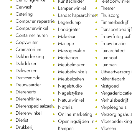
Kunstschilder
Telefoonwinkel
Carwash
Lampenwinkel
Theater
Catering
Landschapsarchitect
Thuiszorg
Computer reparatie
Legerdump
Timmerbedrijf
Computerwinkel
Loodgieter
Transportbedrijf
Container huren
Makelaar
Trouwfotograaf
Copywriter
Manege
Trouwlocatie
Crematorium
Massagesalon
Tuinarchitect
Dakbedekking
Mediation
Tuinhout
Dakdekker
Meubelmaker
Tuinman
Dakwerker
Meubelwinkels
Uitvaartverzorg
Damesmode
Meubelzaken
Vakantiepark
Deurwaarder
Nagelstudio
Vastgoed
Dierenarts
Nagelstyliste
Vergaderlocatie
Dierenkliniek
Natuurwinkel
Verhuisbedrijf
Dierenspeciaalzaak
Notaris
Verpleeghuis
Dierenwinkel
Online marketing
Verzorgingshui
Diëtist
Openingstijden in
Vloerbedekkin
Drukkerij
Kampen
Vloeren