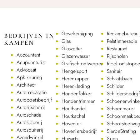
Gevelreiniging
Reclamebureau
BEDRIJVEN IN
Glas
Relatietherapie
KAMPEN
Glaszetter
Restaurant
Accountant
Glazenwasser
Rijscholen
Acupuncturist
Grafisch ontwerper
Riool ontstopp
Advocaat
Hengelsport
Sanitair
Apk keuring
Herenkapper
Schaatsbaan
Architect
Herenkleding
Schilder
Auto reparatie
Hondenfokker
Schildersbedrijf
Autopoetsbedrijf
Hondentrimmer
Schoenenwinke
Autorijschool
Houthandel
Schoenmaker
Autoschade
Houtkachel
Schoonmaakbed
Autosloperij
Hovenier
Schoorsteenveg
Autospuiterij
Hoveniersbedrijf
SierbeStrating
Avondwinkel
Huisarts
Skien