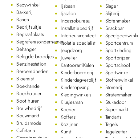
Babywinkel
Ijsbaan
Slager
Bakkerij
Ijssalon
Slijterij
Banen
Incassobureau
Slotenmaker
Bedrijfsuitje
Installatiebedrijf
Snackbar
Begraafplaats
Interieurarchitect
Speelgoedwink
Begrafenisondernemer
Isolatie specialist
Sportcentrum
Behanger
Jeugdzorg
Sportkleding
Belegde broodjes
Juwelier
Sportprijzen
Benzinestation
KantoorartiKelen
Sportschool
Beroemdheden
Kinderboerderij
Sportwinkel
Bloemist
Kinderdagverblijf
Stoffenwinkel
Boekhandel
Kinderopvang
Stomerij
Boekhouder
Kledingwinkels
Stratenmaker
Boot huren
Klusjesman
Stukadoor
Bouwbedrijf
Koerier
Supermarkt
Bouwmarkt
Koffers
Tandarts
Bruidsmode
Kozijnen
Tegels
Cafetaria
Kunst
Tegelzetter
Campingwinkel