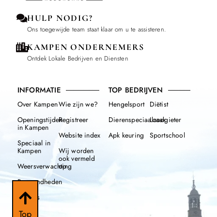
HULP NODIG?
Ons toegewijde team staat klaar om u te assisteren.
KAMPEN ONDERNEMERS
Ontdek Lokale Bedrijven en Diensten
INFORMATIE
TOP BEDRIJVEN
Over Kampen
Wie zijn we?
Hengelsport
Diëtist
Openingstijden
Registreer
Dierenspeciaalzaak
Loodgieter
in Kampen
Website index
Apk keuring
Sportschool
Speciaal in
Kampen
Wij worden
ook vermeld
Weersverwachting
op
Beroemdheden
Nieuws
112
Top