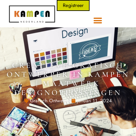
Registreer
CREATIEVE GRAFISCH
ONTWERPER IN KAMPEN
| MAATWERK
DESIGNOPLOSSINGEN
Grafisch Ontwerper
Januari 11, 2024