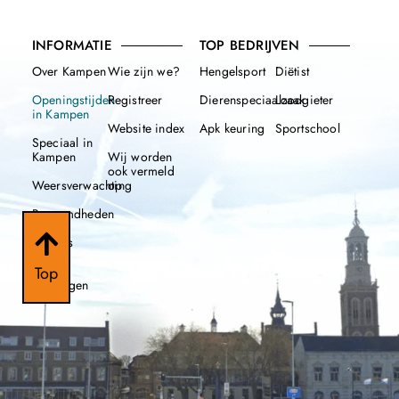
INFORMATIE
TOP BEDRIJVEN
Over Kampen
Wie zijn we?
Hengelsport
Diëtist
Openingstijden
Registreer
Dierenspeciaalzaak
Loodgieter
in Kampen
Website index
Apk keuring
Sportschool
Speciaal in
Kampen
Wij worden
ook vermeld
Weersverwachting
op
Beroemdheden
Nieuws
Top
112
meldingen