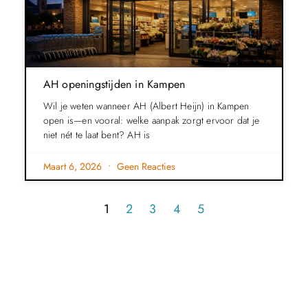
AH openingstijden in Kampen
Wil je weten wanneer AH (Albert Heijn) in Kampen
open is—en vooral: welke aanpak zorgt ervoor dat je
niet nét te laat bent? AH is
Maart 6, 2026
Geen Reacties
1
2
3
4
5