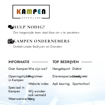
HULP NODIG?
Ons toegewijde team staat klaar om u te assisteren.
KAMPEN ONDERNEMERS
Ontdek Lokale Bedrijven en Diensten
INFORMATIE
TOP BEDRIJVEN
Over Kampen
Wie zijn we?
Hengelsport
Diëtist
Openingstijden
Registreer
Dierenspeciaalzaak
Loodgieter
in Kampen
Website index
Apk keuring
Sportschool
Speciaal in
Kampen
Wij worden
ook vermeld
Weersverwachting
op