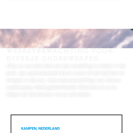
WEERSVERWACHTING VOOR
DIVERSE ONDERWERPEN
Of je nu van plan bent om een wandeling te maken in het
park, een sportevenement bij te wonen of wat tijd door te
brengen in de tuin, onze weersverwachting voor diverse
onderwerpen biedt gedetailleerde informatie om je te
helpen bij het plannen van je activiteiten.