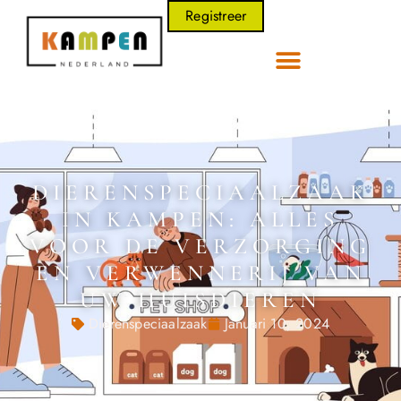
Registreer
DIERENSPECIAALZAAK
IN KAMPEN: ALLES
VOOR DE VERZORGING
EN VERWENNERIJ VAN
UW HUISDIEREN
Dierenspeciaalzaak
Januari 10, 2024