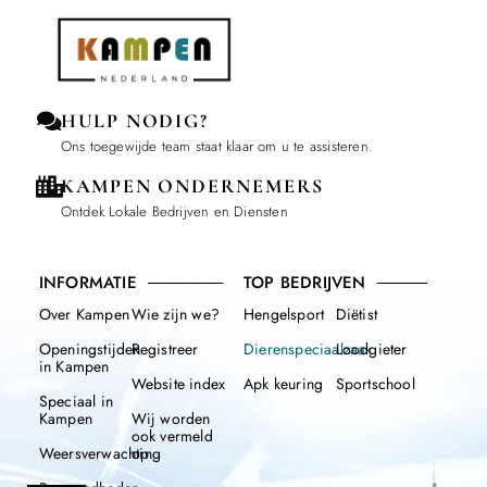
HULP NODIG?
Ons toegewijde team staat klaar om u te assisteren.
KAMPEN ONDERNEMERS
Ontdek Lokale Bedrijven en Diensten
INFORMATIE
TOP BEDRIJVEN
Over Kampen
Wie zijn we?
Hengelsport
Diëtist
Openingstijden
Registreer
Dierenspeciaalzaak
Loodgieter
in Kampen
Website index
Apk keuring
Sportschool
Speciaal in
Kampen
Wij worden
ook vermeld
Weersverwachting
op