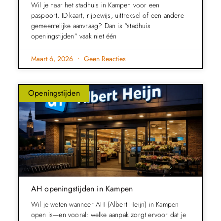
Wil je naar het stadhuis in Kampen voor een
paspoort, ID-kaart, rijbewijs, uittreksel of een andere
gemeentelijke aanvraag? Dan is “stadhuis
openingstijden” vaak niet één
Maart 6, 2026
Geen Reacties
Openingstijden
AH openingstijden in Kampen
Wil je weten wanneer AH (Albert Heijn) in Kampen
open is—en vooral: welke aanpak zorgt ervoor dat je