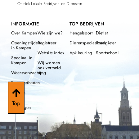
Ontdek Lokale Bedrijven en Diensten
INFORMATIE
TOP BEDRIJVEN
Over Kampen
Wie zijn we?
Hengelsport
Diëtist
Openingstijden
Registreer
Dierenspeciaalzaak
Loodgieter
in Kampen
Website index
Apk keuring
Sportschool
Speciaal in
Kampen
Wij worden
ook vermeld
Weersverwachting
op
Beroemdheden
Nieuws
112
Top
meldingen