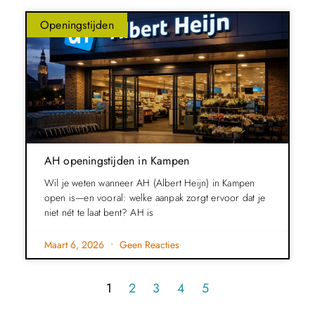
Openingstijden
AH openingstijden in Kampen
Wil je weten wanneer AH (Albert Heijn) in Kampen
open is—en vooral: welke aanpak zorgt ervoor dat je
niet nét te laat bent? AH is
Maart 6, 2026
Geen Reacties
1
2
3
4
5