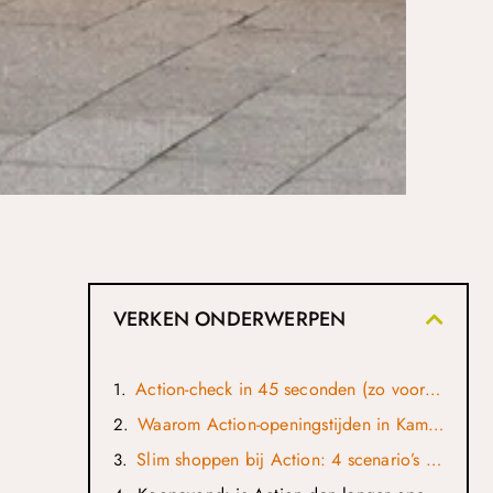
VERKEN ONDERWERPEN
Action-check in 45 seconden (zo voorkom je misgrijpen)
Waarom Action-openingstijden in Kampen soms anders aanvoelen
Slim shoppen bij Action: 4 scenario’s die vaak voorkomen