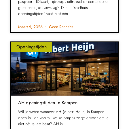
paspoort, ID-kaart, rijbewijs, uittreksel of een andere
gemeentelijke aanvraag? Dan is “stadhuis
openingstijden” vaak niet één
Maart 6, 2026
Geen Reacties
Openingstijden
AH openingstijden in Kampen
Wil je weten wanneer AH (Albert Heijn) in Kampen
open is—en vooral: welke aanpak zorgt ervoor dat je
niet nét te laat bent? AH is