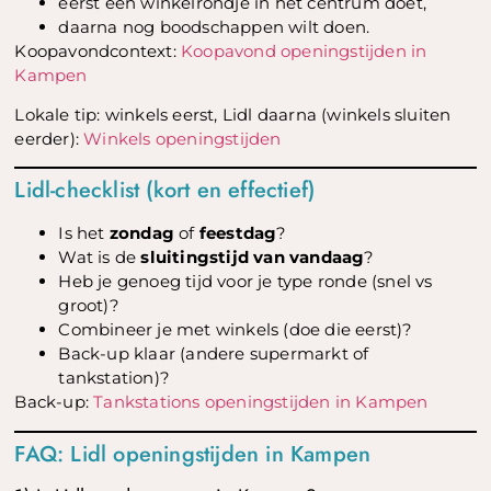
eerst een winkelrondje in het centrum doet,
daarna nog boodschappen wilt doen.
Koopavondcontext:
Koopavond openingstijden in
Kampen
Lokale tip: winkels eerst, Lidl daarna (winkels sluiten
eerder):
Winkels openingstijden
Lidl-checklist (kort en effectief)
Is het
zondag
of
feestdag
?
Wat is de
sluitingstijd van vandaag
?
Heb je genoeg tijd voor je type ronde (snel vs
groot)?
Combineer je met winkels (doe die eerst)?
Back-up klaar (andere supermarkt of
tankstation)?
Back-up:
Tankstations openingstijden in Kampen
FAQ: Lidl openingstijden in Kampen