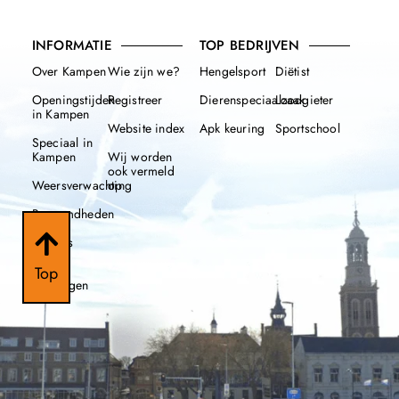
INFORMATIE
TOP BEDRIJVEN
Over Kampen
Wie zijn we?
Hengelsport
Diëtist
Openingstijden
Registreer
Dierenspeciaalzaak
Loodgieter
in Kampen
Website index
Apk keuring
Sportschool
Speciaal in
Kampen
Wij worden
ook vermeld
Weersverwachting
op
Beroemdheden
Nieuws
112
Top
meldingen