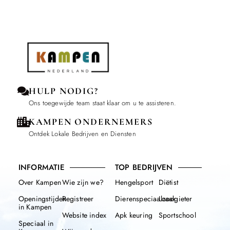
HULP NODIG?
Ons toegewijde team staat klaar om u te assisteren.
KAMPEN ONDERNEMERS
Ontdek Lokale Bedrijven en Diensten
INFORMATIE
TOP BEDRIJVEN
Over Kampen
Wie zijn we?
Hengelsport
Diëtist
Openingstijden
Registreer
Dierenspeciaalzaak
Loodgieter
in Kampen
Website index
Apk keuring
Sportschool
Speciaal in