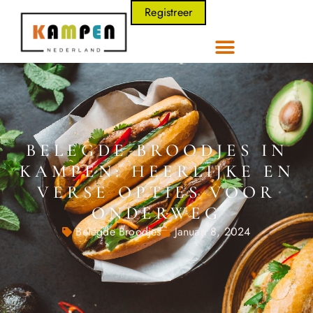
Registreer
BELEGDE BROODJES IN
KAMPEN: HEERLIJKE EN
VERSE OPTIES VOOR
ONDERWEG
Belegde Broodjes
Januari 8, 2024