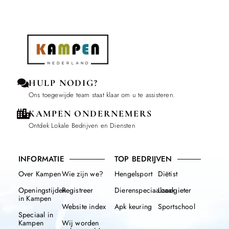
HULP NODIG?
Ons toegewijde team staat klaar om u te assisteren.
KAMPEN ONDERNEMERS
Ontdek Lokale Bedrijven en Diensten
INFORMATIE
TOP BEDRIJVEN
Over Kampen
Wie zijn we?
Hengelsport
Diëtist
Openingstijden
Registreer
Dierenspeciaalzaak
Loodgieter
in Kampen
Website index
Apk keuring
Sportschool
Speciaal in
Kampen
Wij worden