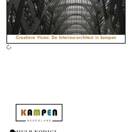
Creatieve Visies: De Interieurarchitect in kampen
HULP NODIG?