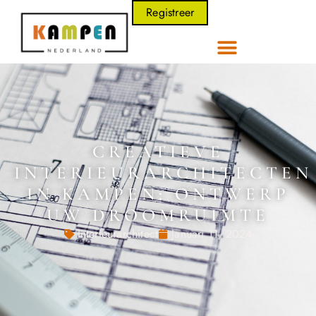
Registreer
CREATIEVE
INTERIEURARCHITECTEN
IN KAMPEN: ONTWERP
UW DROOMRUIMTE
Interieurarchitect
Januari 11, 2024