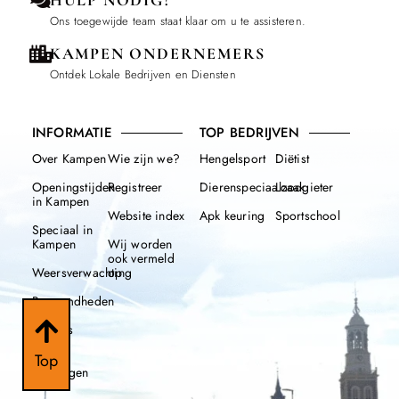
Ons toegewijde team staat klaar om u te assisteren.
KAMPEN ONDERNEMERS
Ontdek Lokale Bedrijven en Diensten
INFORMATIE
TOP BEDRIJVEN
Over Kampen
Wie zijn we?
Hengelsport
Diëtist
Openingstijden
Registreer
Dierenspeciaalzaak
Loodgieter
in Kampen
Website index
Apk keuring
Sportschool
Speciaal in
Kampen
Wij worden
ook vermeld
Weersverwachting
op
Beroemdheden
Nieuws
112
Top
meldingen