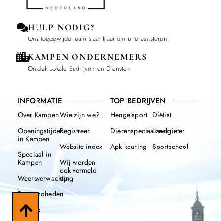
HULP NODIG?
Ons toegewijde team staat klaar om u te assisteren.
KAMPEN ONDERNEMERS
Ontdek Lokale Bedrijven en Diensten
INFORMATIE
TOP BEDRIJVEN
Over Kampen
Wie zijn we?
Hengelsport
Diëtist
Openingstijden
Registreer
Dierenspeciaalzaak
Loodgieter
in Kampen
Website index
Apk keuring
Sportschool
Speciaal in
Kampen
Wij worden
ook vermeld
Weersverwachting
op
Beroemdheden
Nieuws