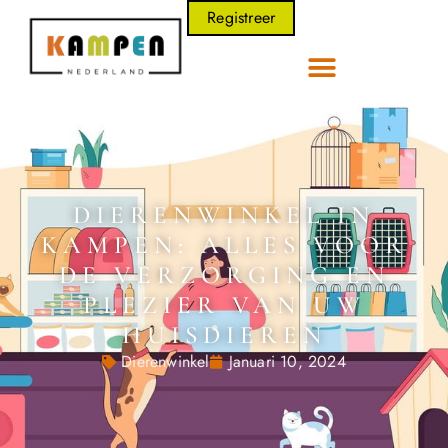
Registreer
DIERENWINKEL IN
KAMPEN: ALLES VOOR
DE VERZORGING EN
PLEZIER VAN UW
HUISDIEREN
Dierenwinkel
Januari 10, 2024