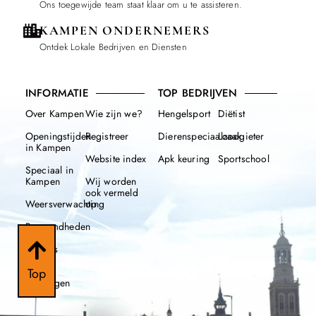
Ons toegewijde team staat klaar om u te assisteren.
KAMPEN ONDERNEMERS
Ontdek Lokale Bedrijven en Diensten
INFORMATIE
TOP BEDRIJVEN
Over Kampen
Wie zijn we?
Hengelsport
Diëtist
Openingstijden
Registreer
Dierenspeciaalzaak
Loodgieter
in Kampen
Website index
Apk keuring
Sportschool
Speciaal in
Kampen
Wij worden
ook vermeld
Weersverwachting
op
Beroemdheden
Nieuws
112
Top
meldingen