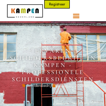
Registreer
ERVAREN
SCHILDERSBEDRIJF IN
KAMPEN -
PROFESSIONELE
SCHILDERSDIENSTEN
Schildersbedrijf
Januari 11, 2024