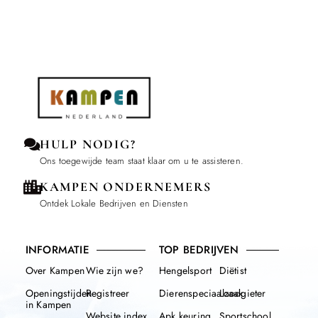
HULP NODIG?
Ons toegewijde team staat klaar om u te assisteren.
KAMPEN ONDERNEMERS
Ontdek Lokale Bedrijven en Diensten
INFORMATIE
TOP BEDRIJVEN
Over Kampen
Wie zijn we?
Hengelsport
Diëtist
Openingstijden
Registreer
Dierenspeciaalzaak
Loodgieter
in Kampen
Website index
Apk keuring
Sportschool