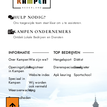
HULP NODIG?
Ons toegewijde team staat klaar om u te assisteren.
KAMPEN ONDERNEMERS
Ontdek Lokale Bedrijven en Diensten
INFORMATIE
TOP BEDRIJVEN
Over Kampen
Wie zijn we?
Hengelsport
Diëtist
Openingstijden
Registreer
Dierenspeciaalzaak
Loodgieter
in Kampen
Website index
Apk keuring
Sportschool
Speciaal in
Kampen
Wij worden
ook vermeld
Weersverwachting
op
Beroemdheden
Nieuws