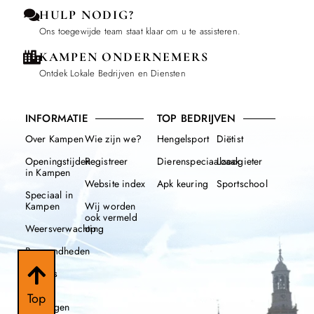
HULP NODIG?
Ons toegewijde team staat klaar om u te assisteren.
KAMPEN ONDERNEMERS
Ontdek Lokale Bedrijven en Diensten
INFORMATIE
TOP BEDRIJVEN
Over Kampen
Wie zijn we?
Hengelsport
Diëtist
Openingstijden
Registreer
Dierenspeciaalzaak
Loodgieter
in Kampen
Website index
Apk keuring
Sportschool
Speciaal in
Kampen
Wij worden
ook vermeld
Weersverwachting
op
Beroemdheden
Nieuws
112
Top
meldingen