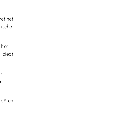
met het
rische
 het
 biedt
e
e
creëren