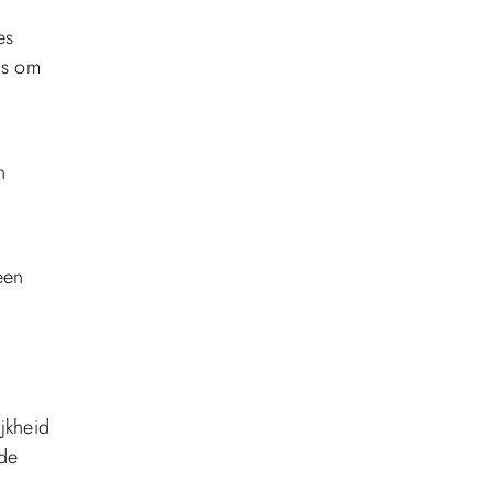
es
is om
n
een
jkheid
 de