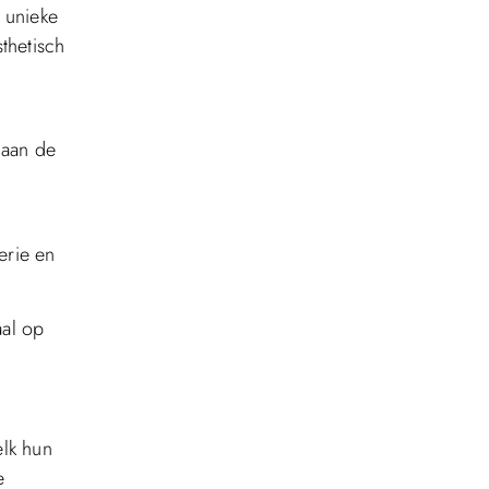
 unieke
sthetisch
 aan de
erie en
aal op
elk hun
e