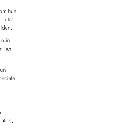
 om hun
en tot
elden.
en in
en hen
hun
peciale
n
aties,