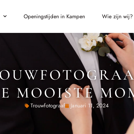
l
Openingstijden in Kampen
Wie zijn wij?
ROUWFOTOGRAAF
DE MOOISTE MO
Trouwfotograaf
Januari 11, 2024