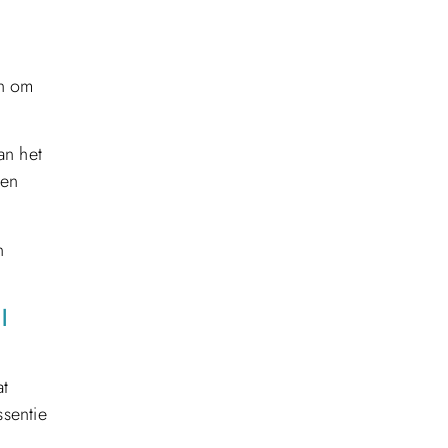
en om
an het
 en
n
l
at
ssentie