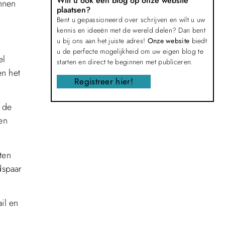
Wilt u ook een blog op onze website
unnen
plaatsen?
Bent u gepassioneerd over schrijven en wilt u uw
kennis en ideeën met de wereld delen? Dan bent
u bij ons aan het juiste adres!
Onze website
biedt
u de perfecte mogelijkheid om uw eigen blog te
el
starten en direct te beginnen met publiceren.
en het
Registreer hier!
s de
en
ten
dspaar
il en