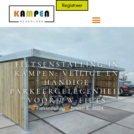
Registreer
FIETSENSTALLING IN
KAMPEN: VEILIGE EN
HANDIGE
PARKEERGELEGENHEID
VOOR UW FIETS
Fietsenstalling
Januari 8, 2024