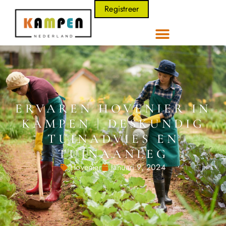
Registreer
ERVAREN HOVENIER IN
KAMPEN | DESKUNDIG
TUINADVIES EN
TUINAANLEG
Hovenier
Januari 9, 2024