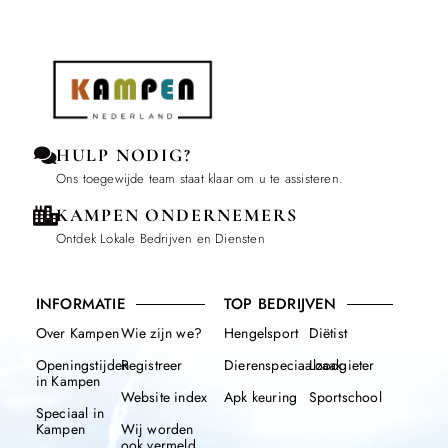
HULP NODIG?
Ons toegewijde team staat klaar om u te assisteren.
KAMPEN ONDERNEMERS
Ontdek Lokale Bedrijven en Diensten
INFORMATIE
TOP BEDRIJVEN
Over Kampen
Wie zijn we?
Hengelsport
Diëtist
Openingstijden
Registreer
Dierenspeciaalzaak
Loodgieter
in Kampen
Website index
Apk keuring
Sportschool
Speciaal in
Kampen
Wij worden
ook vermeld