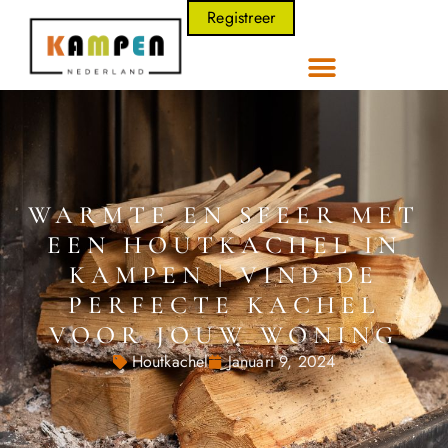
Registreer
WARMTE EN SFEER MET
EEN HOUTKACHEL IN
KAMPEN | VIND DE
PERFECTE KACHEL
VOOR JOUW WONING
Houtkachel
Januari 9, 2024