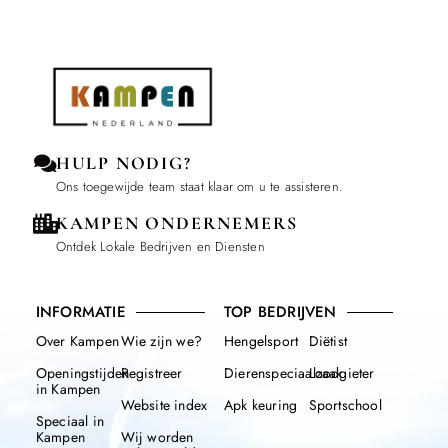
HULP NODIG?
Ons toegewijde team staat klaar om u te assisteren.
KAMPEN ONDERNEMERS
Ontdek Lokale Bedrijven en Diensten
INFORMATIE
TOP BEDRIJVEN
Over Kampen
Wie zijn we?
Hengelsport
Diëtist
Openingstijden
Registreer
Dierenspeciaalzaak
Loodgieter
in Kampen
Website index
Apk keuring
Sportschool
Speciaal in
Kampen
Wij worden