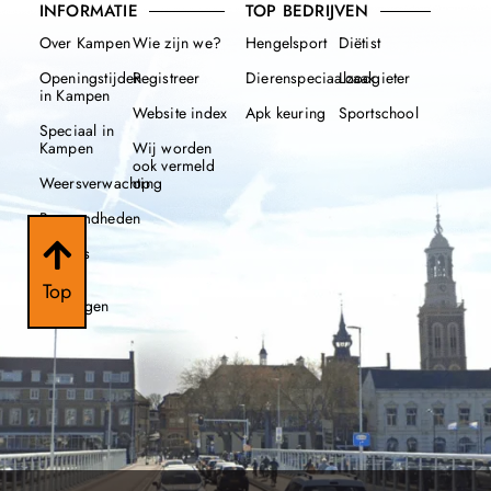
INFORMATIE
TOP BEDRIJVEN
Over Kampen
Wie zijn we?
Hengelsport
Diëtist
Openingstijden
Registreer
Dierenspeciaalzaak
Loodgieter
in Kampen
Website index
Apk keuring
Sportschool
Speciaal in
Kampen
Wij worden
ook vermeld
Weersverwachting
op
Beroemdheden
Nieuws
112
Top
meldingen