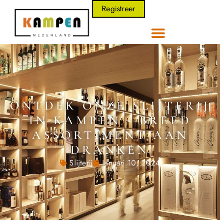
Registreer
ONTDEK ONZE SLIJTERIJ
IN KAMPEN - BREED
ASSORTIMENT AAN
DRANKEN
Slijterij
Januari 10, 2024