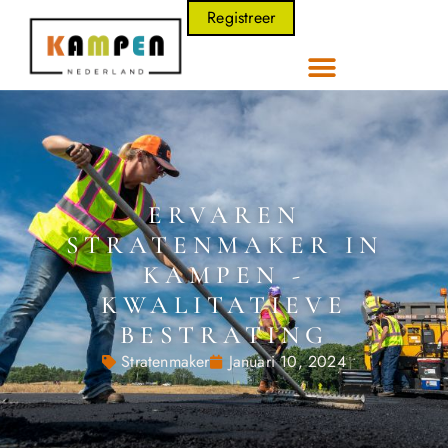
Registreer
ERVAREN
STRATENMAKER IN
KAMPEN -
KWALITATIEVE
BESTRATING
Stratenmaker
Januari 10, 2024