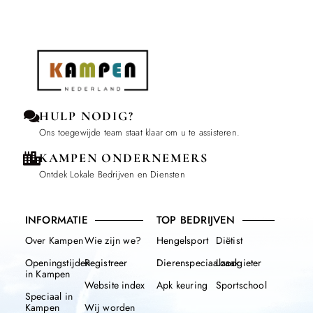
HULP NODIG?
Ons toegewijde team staat klaar om u te assisteren.
KAMPEN ONDERNEMERS
Ontdek Lokale Bedrijven en Diensten
INFORMATIE
TOP BEDRIJVEN
Over Kampen
Wie zijn we?
Hengelsport
Diëtist
Openingstijden
Registreer
Dierenspeciaalzaak
Loodgieter
in Kampen
Website index
Apk keuring
Sportschool
Speciaal in
Kampen
Wij worden