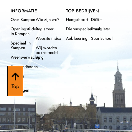
INFORMATIE
TOP BEDRIJVEN
Over Kampen
Wie zijn we?
Hengelsport
Diëtist
Openingstijden
Registreer
Dierenspeciaalzaak
Loodgieter
in Kampen
Website index
Apk keuring
Sportschool
Speciaal in
Kampen
Wij worden
ook vermeld
Weersverwachting
op
Beroemdheden
Nieuws
112
Top
meldingen