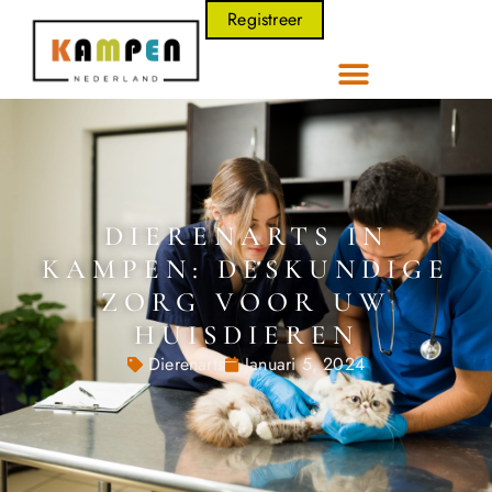
Registreer
DIERENARTS IN
KAMPEN: DESKUNDIGE
ZORG VOOR UW
HUISDIEREN
Dierenarts
Januari 5, 2024