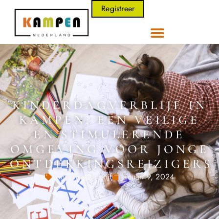
Registreer
KINDERDAGVERBLIJF IN
KAMPEN: EEN VEILIGE
EN STIMULERENDE
OMGEVING VOOR JONGE
ONTDEKKINGSREIZIGERS
Kinderdagverblijf
Januari 9, 2024