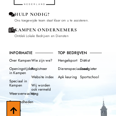
HULP NODIG?
Ons toegewijde team staat klaar om u te assisteren.
KAMPEN ONDERNEMERS
Ontdek Lokale Bedrijven en Diensten
INFORMATIE
TOP BEDRIJVEN
Over Kampen
Wie zijn we?
Hengelsport
Diëtist
Openingstijden
Registreer
Dierenspeciaalzaak
Loodgieter
in Kampen
Website index
Apk keuring
Sportschool
Speciaal in
Kampen
Wij worden
ook vermeld
Weersverwachting
op
Beroemdheden
Nieuws