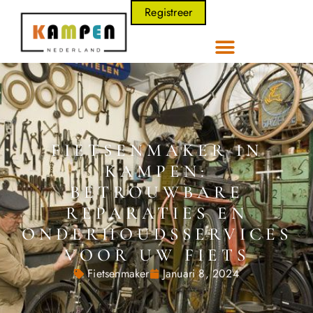
Registreer
FIETSENMAKER IN
KAMPEN:
BETROUWBARE
REPARATIES EN
ONDERHOUDSSERVICES
VOOR UW FIETS
Fietsenmaker
Januari 8, 2024