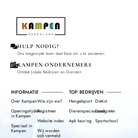
HULP NODIG?
Ons toegewijde team staat klaar om u te assisteren.
KAMPEN ONDERNEMERS
Ontdek Lokale Bedrijven en Diensten
INFORMATIE
TOP BEDRIJVEN
Over Kampen
Wie zijn we?
Hengelsport
Diëtist
Openingstijden
Registreer
Dierenspeciaalzaak
Loodgieter
in Kampen
Website index
Apk keuring
Sportschool
Speciaal in
Kampen
Wij worden
ook vermeld