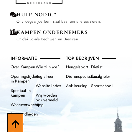
HULP NODIG?
Ons toegewijde team staat klaar om u te assisteren.
KAMPEN ONDERNEMERS
Ontdek Lokale Bedrijven en Diensten
INFORMATIE
TOP BEDRIJVEN
Over Kampen
Wie zijn we?
Hengelsport
Diëtist
Openingstijden
Registreer
Dierenspeciaalzaak
Loodgieter
in Kampen
Website index
Apk keuring
Sportschool
Speciaal in
Kampen
Wij worden
ook vermeld
Weersverwachting
op
Beroemdheden
Nieuws