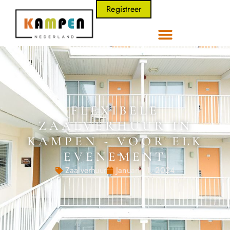
Registreer
FLEXIBELE
ZAALVERHUUR IN
KAMPEN - VOOR ELK
EVENEMENT
Zaalverhuur
Januari 11, 2024