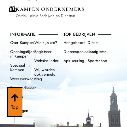
KAMPEN ONDERNEMERS
Ontdek Lokale Bedrijven en Diensten
INFORMATIE
TOP BEDRIJVEN
Over Kampen
Wie zijn we?
Hengelsport
Diëtist
Openingstijden
Registreer
Dierenspeciaalzaak
Loodgieter
in Kampen
Website index
Apk keuring
Sportschool
Speciaal in
Kampen
Wij worden
ook vermeld
Weersverwachting
op
Beroemdheden
Nieuws
112
Top
meldingen