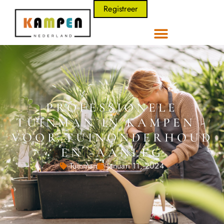
Registreer
PROFESSIONELE
TUINMAN IN KAMPEN -
VOOR TUINONDERHOUD
EN -AANLEG
Tuinman
Januari 11, 2024