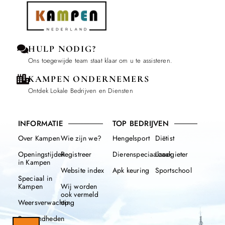
HULP NODIG?
Ons toegewijde team staat klaar om u te assisteren.
KAMPEN ONDERNEMERS
Ontdek Lokale Bedrijven en Diensten
INFORMATIE
TOP BEDRIJVEN
Over Kampen
Wie zijn we?
Hengelsport
Diëtist
Openingstijden
Registreer
Dierenspeciaalzaak
Loodgieter
in Kampen
Website index
Apk keuring
Sportschool
Speciaal in
Kampen
Wij worden
ook vermeld
Weersverwachting
op
Beroemdheden