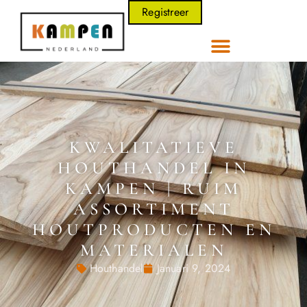
Registreer
KWALITATIEVE
HOUTHANDEL IN
KAMPEN | RUIM
ASSORTIMENT
HOUTPRODUCTEN EN
MATERIALEN
Houthandel
Januari 9, 2024