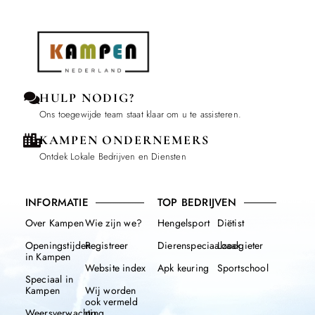
HULP NODIG?
Ons toegewijde team staat klaar om u te assisteren.
KAMPEN ONDERNEMERS
Ontdek Lokale Bedrijven en Diensten
INFORMATIE
TOP BEDRIJVEN
Over Kampen
Wie zijn we?
Hengelsport
Diëtist
Openingstijden
Registreer
Dierenspeciaalzaak
Loodgieter
in Kampen
Website index
Apk keuring
Sportschool
Speciaal in
Kampen
Wij worden
ook vermeld
Weersverwachting
op