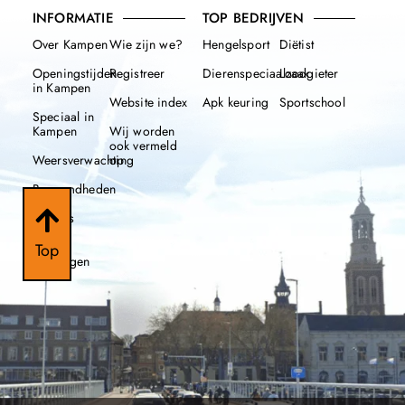
INFORMATIE
TOP BEDRIJVEN
Over Kampen
Wie zijn we?
Hengelsport
Diëtist
Openingstijden
Registreer
Dierenspeciaalzaak
Loodgieter
in Kampen
Website index
Apk keuring
Sportschool
Speciaal in
Kampen
Wij worden
ook vermeld
Weersverwachting
op
Beroemdheden
Nieuws
112
Top
meldingen