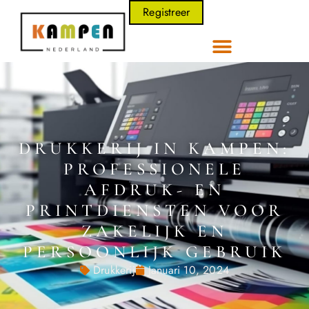
Registreer
DRUKKERIJ IN KAMPEN:
PROFESSIONELE
AFDRUK- EN
PRINTDIENSTEN VOOR
ZAKELIJK EN
PERSOONLIJK GEBRUIK
Drukkerij
Januari 10, 2024