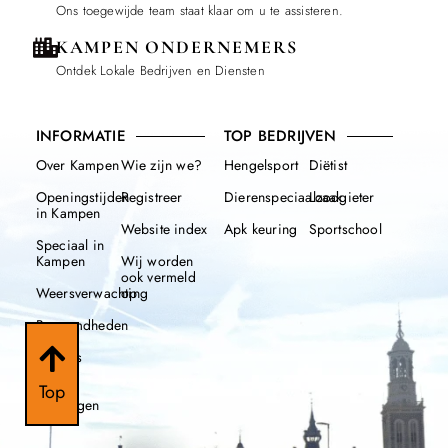
Ons toegewijde team staat klaar om u te assisteren.
KAMPEN ONDERNEMERS
Ontdek Lokale Bedrijven en Diensten
INFORMATIE
TOP BEDRIJVEN
Over Kampen
Wie zijn we?
Hengelsport
Diëtist
Openingstijden
Registreer
Dierenspeciaalzaak
Loodgieter
in Kampen
Website index
Apk keuring
Sportschool
Speciaal in
Kampen
Wij worden
ook vermeld
Weersverwachting
op
Beroemdheden
Nieuws
112
Top
meldingen