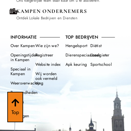
Ons toegewijde team staat klaar om u te assisteren.
KAMPEN ONDERNEMERS
Ontdek Lokale Bedrijven en Diensten
INFORMATIE
TOP BEDRIJVEN
Over Kampen
Wie zijn we?
Hengelsport
Diëtist
Openingstijden
Registreer
Dierenspeciaalzaak
Loodgieter
in Kampen
Website index
Apk keuring
Sportschool
Speciaal in
Kampen
Wij worden
ook vermeld
Weersverwachting
op
Beroemdheden
Nieuws
112
Top
meldingen