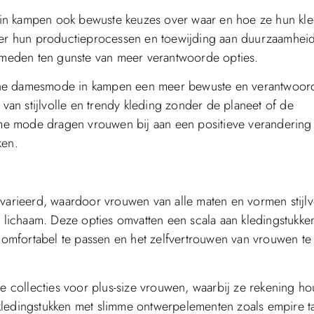
in kampen ook bewuste keuzes over waar en hoe ze hun kl
over hun productieprocessen en toewijding aan duurzaamhei
ermeden ten gunste van meer verantwoorde opties.
sche damesmode in kampen een meer bewuste en verantwoor
an stijlvolle en trendy kleding zonder de planeet of de
e mode dragen vrouwen bij aan een positieve verandering 
ken.
evarieerd, waardoor vrouwen van alle maten en vormen stijlv
e lichaam. Deze opties omvatten een scala aan kledingstukke
 comfortabel te passen en het zelfvertrouwen van vrouwen te
 collecties voor plus-size vrouwen, waarbij ze rekening h
ledingstukken met slimme ontwerpelementen zoals empire tai