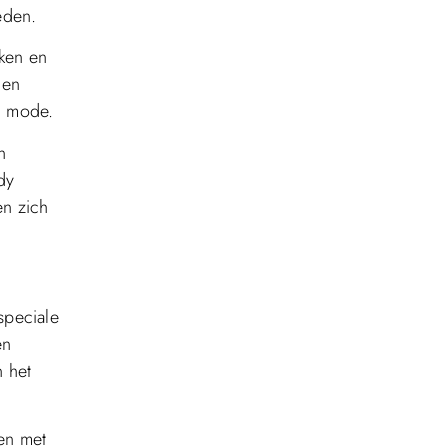
eden.
ken en
 en
n mode.
n
dy
en zich
speciale
en
n het
ken met