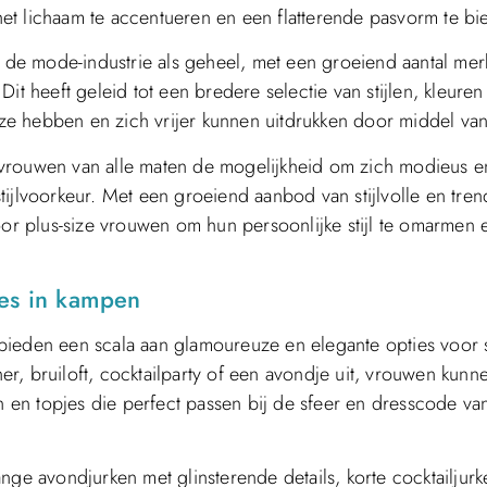
 het lichaam te accentueren en een flatterende pasvorm te bi
de mode-industrie als geheel, met een groeiend aantal mer
 Dit heeft geleid tot een bredere selectie van stijlen, kleuren
ze hebben en zich vrijer kunnen uitdrukken door middel va
 vrouwen van alle maten de mogelijkheid om zich modieus e
ijlvoorkeur. Met een groeiend aanbod van stijlvolle en tren
oor plus-size vrouwen om hun persoonlijke stijl te omarmen 
mes in kampen
bieden een scala aan glamoureuze en elegante opties voor 
er, bruiloft, cocktailparty of een avondje uit, vrouwen kunn
en en topjes die perfect passen bij de sfeer en dresscode va
 lange avondjurken met glinsterende details, korte cocktailjur