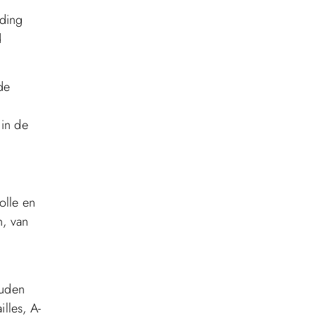
eding
d
de
in de
olle en
n, van
ouden
lles, A-