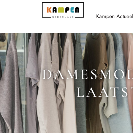
Kampen Actuee
DAMESMOD
LAATS