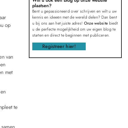
Wilt u ook een blog op onze website
plaatsen?
Bent u gepassioneerd over schrijven en wilt u uw
aar
kennis en ideeën met de wereld delen? Dan bent
u bij ons aan het juiste adres!
Onze website
biedt
nu op
u de perfecte mogelijkheid om uw eigen blog te
starten en direct te beginnen met publiceren.
Registreer hier!
en van
 en
en met
 en
mpleet te
r, samen