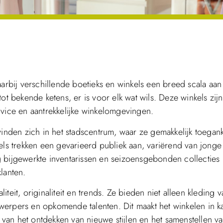
aarbij verschillende boetieks en winkels een breed scala aan
ot bekende ketens, er is voor elk wat wils. Deze winkels zijn
rvice en aantrekkelijke winkelomgevingen.
den zich in het stadscentrum, waar ze gemakkelijk toeganke
els trekken een gevarieerd publiek aan, variërend van jonge
tig bijgewerkte inventarissen en seizoensgebonden collecties
lanten.
eit, originaliteit en trends. Ze bieden niet alleen kleding v
werpers en opkomende talenten. Dit maakt het winkelen in 
an het ontdekken van nieuwe stijlen en het samenstellen v