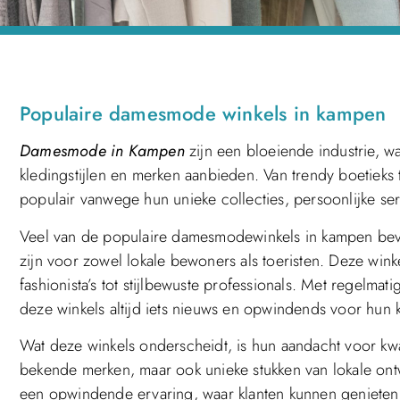
Populaire damesmode winkels in kampen
Damesmode in Kampen
zijn een bloeiende industrie, w
kledingstijlen en merken aanbieden. Van trendy boetieks t
populair vanwege hun unieke collecties, persoonlijke se
Veel van de populaire damesmodewinkels in kampen bevin
zijn voor zowel lokale bewoners als toeristen. Deze wink
fashionista’s tot stijlbewuste professionals. Met regelma
deze winkels altijd iets nieuws en opwindends voor hun k
Wat deze winkels onderscheidt, is hun aandacht voor kwalit
bekende merken, maar ook unieke stukken van lokale ont
een opwindende ervaring, waar klanten kunnen genieten v