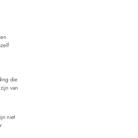
len
zelf
ding die
zijn van
jn niet
r