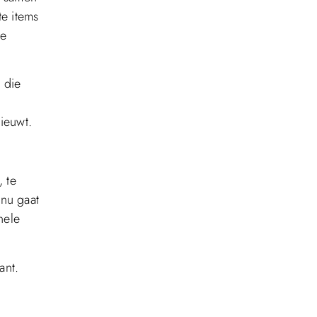
te items
le
 die
ieuwt.
, te
 nu gaat
nele
ant.