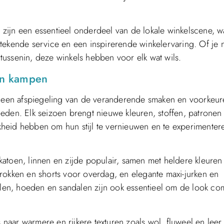
zijn een essentieel onderdeel van de lokale winkelscene, w
tekende service en een inspirerende winkelervaring. Of je 
artussenin, deze winkels hebben voor elk wat wils.
in kampen
een afspiegeling van de veranderende smaken en voorkeur
eden. Elk seizoen brengt nieuwe kleuren, stoffen, patronen
heid hebben om hun stijl te vernieuwen en te experimenter
s katoen, linnen en zijde populair, samen met heldere kleuren
rokken en shorts voor overdag, en elegante maxi-jurken en
llen, hoeden en sandalen zijn ook essentieel om de look co
s naar warmere en rijkere texturen zoals wol, fluweel en lee