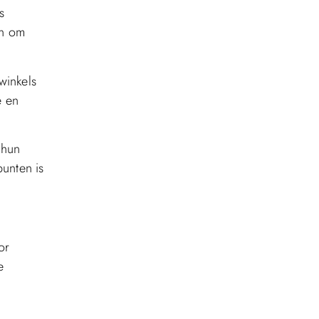
s
en om
winkels
e en
 hun
punten is
or
e