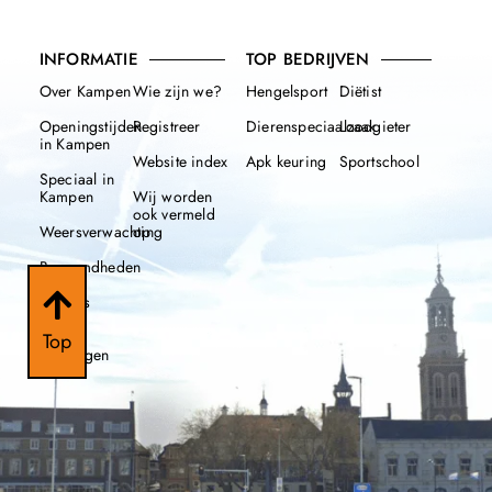
INFORMATIE
TOP BEDRIJVEN
Over Kampen
Wie zijn we?
Hengelsport
Diëtist
Openingstijden
Registreer
Dierenspeciaalzaak
Loodgieter
in Kampen
Website index
Apk keuring
Sportschool
Speciaal in
Kampen
Wij worden
ook vermeld
Weersverwachting
op
Beroemdheden
Nieuws
112
Top
meldingen