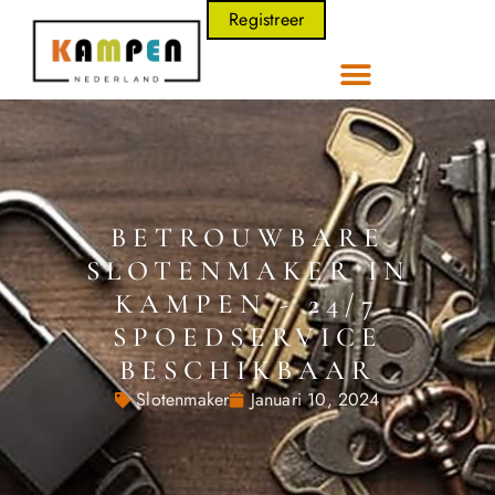
Registreer
BETROUWBARE
SLOTENMAKER IN
KAMPEN - 24/7
SPOEDSERVICE
BESCHIKBAAR
Slotenmaker
Januari 10, 2024