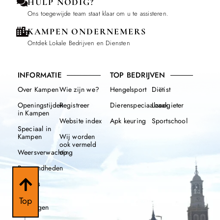
HULP NODIG?
Ons toegewijde team staat klaar om u te assisteren.
KAMPEN ONDERNEMERS
Ontdek Lokale Bedrijven en Diensten
INFORMATIE
TOP BEDRIJVEN
Over Kampen
Wie zijn we?
Hengelsport
Diëtist
Openingstijden
Registreer
Dierenspeciaalzaak
Loodgieter
in Kampen
Website index
Apk keuring
Sportschool
Speciaal in
Kampen
Wij worden
ook vermeld
Weersverwachting
op
Beroemdheden
Nieuws
Top
112
meldingen