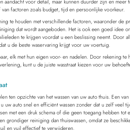
 aandacht voor detail, maar kunnen duurder zijn en meer ti
 van factoren zoals budget, tijd en persoonlijke voorkeur.
kening te houden met verschillende factoren, waaronder de pr
 reiniging dat wordt aangeboden. Het is ook een goed idee o
lieleden te krijgen voordat u een beslissing neemt. Door al
at u de beste waservaring krijgt voor uw voertuig.
kbaar, elk met hun eigen voor- en nadelen. Door rekening te
stverlening, kunt u de juiste wasstraat kiezen voor uw behoef
aat
elen ten opzichte van het wassen van uw auto thuis. Een van
u uw auto snel en efficiënt wassen zonder dat u zelf veel ti
mensen met een druk schema of die geen toegang hebben tot 
een grondiger reiniging dan thuiswassen, omdat ze beschikk
l en vuil effectief te verwijderen.