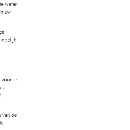
 te weten
en uw
ige
indelijk
rvoor te
uig
t
n van de
te