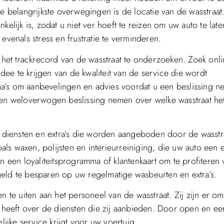
e belangrijkste overwegingen is de locatie van de wasstraat.
elijk is, zodat u niet ver hoeft te reizen om uw auto te late
evenals stress en frustratie te verminderen.
n het trackrecord van de wasstraat te onderzoeken. Zoek onli
ee te krijgen van de kwaliteit van de service die wordt
a’s om aanbevelingen en advies voordat u een beslissing n
 een weloverwogen beslissing nemen over welke wasstraat he
re diensten en extra’s die worden aangeboden door de wasstr
s waxen, polijsten en interieurreiniging, die uw auto een e
een loyaliteitsprogramma of klantenkaart om te profiteren 
eld te besparen op uw regelmatige wasbeurten en extra’s.
n te uiten aan het personeel van de wasstraat. Zij zijn er om
eeft over de diensten die zij aanbieden. Door open en eerl
jke service krijgt voor uw voertuig.