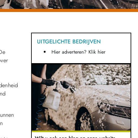
UITGELICHTE BEDRIJVEN
 De
Hier adverteren? Klik hier
over
idenheid
and
 kunnen
en