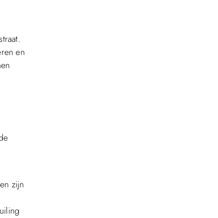
traat.
eren en
nen
 de
en zijn
uiling