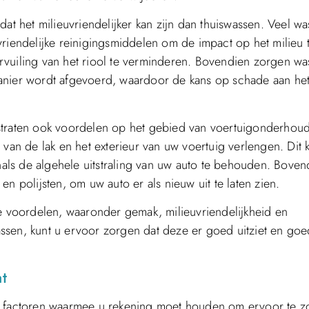
at het milieuvriendelijker kan zijn dan thuiswassen. Veel wa
vriendelijke reinigingsmiddelen om de impact op het milieu 
vuiling van het riool te verminderen. Bovendien zorgen was
anier wordt afgevoerd, waardoor de kans op schade aan het
sstraten ook voordelen op het gebied van voertuigonderhou
 van de lak en het exterieur van uw voertuig verlengen. Dit 
ls de algehele uitstraling van uw auto te behouden. Boven
n polijsten, om uw auto er als nieuw uit te laten zien.
de voordelen, waaronder gemak, milieuvriendelijkheid en
ssen, kunt u ervoor zorgen dat deze er goed uitziet en goe
t
lende factoren waarmee u rekening moet houden om ervoor te 