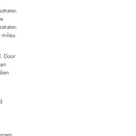
sstraten
te
straten
 milieu
d. Door
kan
dien
d
zorgen