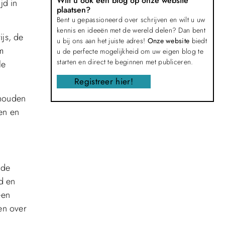
Wilt u ook een blog op onze website
jd in
plaatsen?
Bent u gepassioneerd over schrijven en wilt u uw
kennis en ideeën met de wereld delen? Dan bent
ijs, de
u bij ons aan het juiste adres!
Onze website
biedt
m
u de perfecte mogelijkheid om uw eigen blog te
starten en direct te beginnen met publiceren.
le
Registreer hier!
 houden
ten en
 de
jd en
een
en over