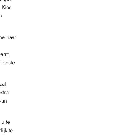
 Kies
n
ne naar
eemt.
t beste
aat.
xtra
van
 u te
ijk te