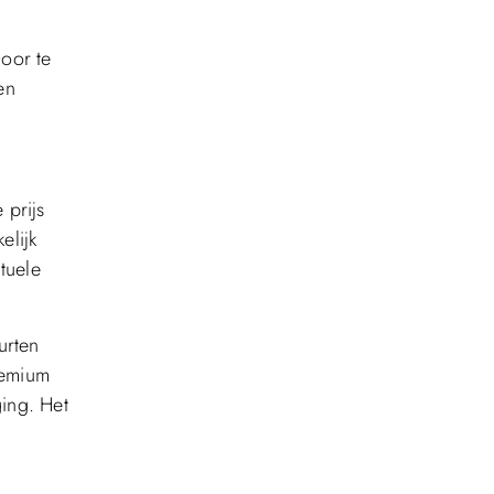
oor te
en
 prijs
elijk
tuele
urten
remium
ging. Het