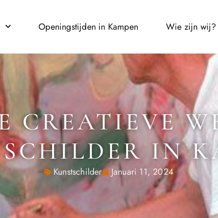
l
Openingstijden in Kampen
Wie zijn wij?
E CREATIEVE W
SCHILDER IN 
Kunstschilder
Januari 11, 2024