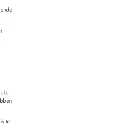
erende
m
ieke
ebben
is te