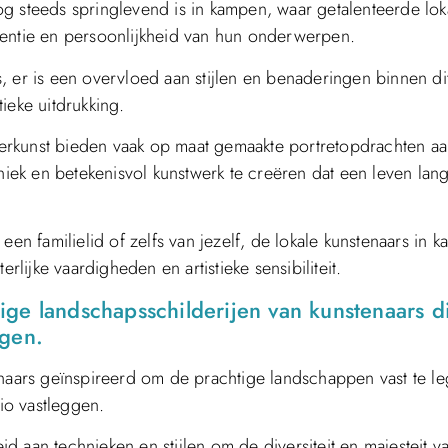
g steeds springlevend is in kampen, waar getalenteerde lok
sentie en persoonlijkheid van hun onderwerpen.
es, er is een overvloed aan stijlen en benaderingen binnen di
tieke uitdrukking.
lderkunst bieden vaak op maat gemaakte portretopdrachten aa
ek en betekenisvol kunstwerk te creëren dat een leven lan
een familielid of zelfs van jezelf, de lokale kunstenaars in 
rlijke vaardigheden en artistieke sensibiliteit.
ge landschapsschilderijen van kunstenaars d
ggen.
enaars geïnspireerd om de prachtige landschappen vast te l
io vastleggen.
 aan technieken en stijlen om de diversiteit en majesteit v