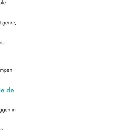
ale
t genre,
n,
g
kampen
ie de
eggen in
an