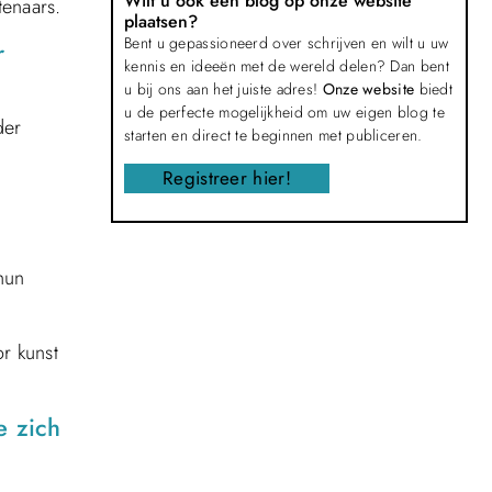
Wilt u ook een blog op onze website
tenaars.
plaatsen?
Bent u gepassioneerd over schrijven en wilt u uw
r
kennis en ideeën met de wereld delen? Dan bent
u bij ons aan het juiste adres!
Onze website
biedt
u de perfecte mogelijkheid om uw eigen blog te
der
starten en direct te beginnen met publiceren.
Registreer hier!
hun
r kunst
e zich