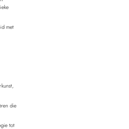
tieke
eid met
rkunst,
ëren die
gie tot