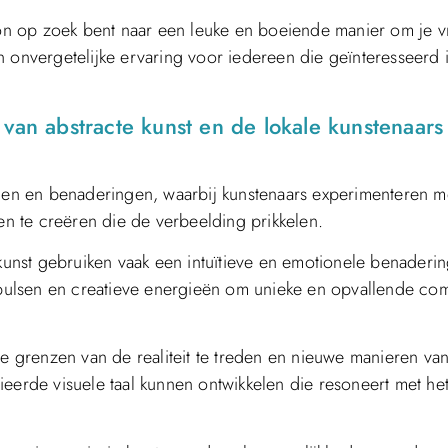
 op zoek bent naar een leuke en boeiende manier om je vri
 onvergetelijke ervaring voor iedereen die geïnteresseerd i
van abstracte kunst en de lokale kunstenaars
jlen en benaderingen, waarbij kunstenaars experimenteren me
 te creëren die de verbeelding prikkelen.
rkunst gebruiken vaak een intuïtieve en emotionele benaderi
impulsen en creatieve energieën om unieke en opvallende com
de grenzen van de realiteit te treden en nieuwe manieren van
ieerde visuele taal kunnen ontwikkelen die resoneert met he