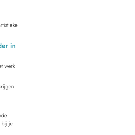
e
tistieke
der in
et werk
krijgen
ende
bij je