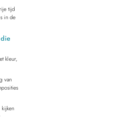
je tijd
s in de
 die
t kleur,
ng van
posities
 kijken
t