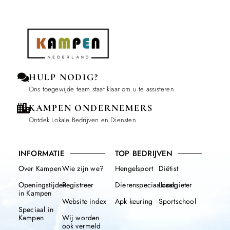
HULP NODIG?
Ons toegewijde team staat klaar om u te assisteren.
KAMPEN ONDERNEMERS
Ontdek Lokale Bedrijven en Diensten
INFORMATIE
TOP BEDRIJVEN
Over Kampen
Wie zijn we?
Hengelsport
Diëtist
Openingstijden
Registreer
Dierenspeciaalzaak
Loodgieter
in Kampen
Website index
Apk keuring
Sportschool
Speciaal in
Kampen
Wij worden
ook vermeld