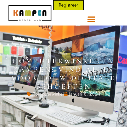
Registreer
COMPUTERWINKEL IN
KAMPEN: VIND ALLES
VOOR JOUW DIGITALE
BEHOEFTEN
Computerwinkel
Januari 8, 2024