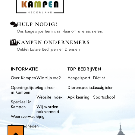
HULP NODIG?
Ons toegewijde team staat klaar om u te assisteren.
KAMPEN ONDERNEMERS
Ontdek Lokale Bedrijven en Diensten
INFORMATIE
TOP BEDRIJVEN
Over Kampen
Wie zijn we?
Hengelsport
Diëtist
Openingstijden
Registreer
Dierenspeciaalzaak
Loodgieter
in Kampen
Website index
Apk keuring
Sportschool
Speciaal in
Kampen
Wij worden
ook vermeld
Weersverwachting
op
Beroemdheden