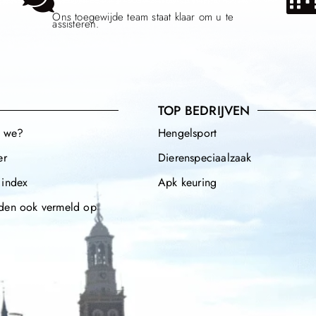
Ons toegewijde team staat klaar om u te
assisteren.
TOP BEDRIJVEN
n we?
Hengelsport
er
Dierenspeciaalzaak
 index
Apk keuring
den ook vermeld op