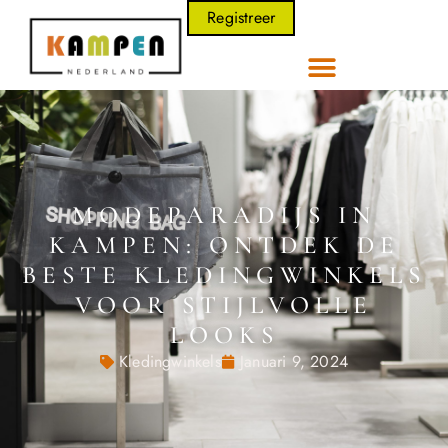
Registreer
MODEPARADIJS IN
KAMPEN: ONTDEK DE
BESTE KLEDINGWINKELS
VOOR STIJLVOLLE
LOOKS
Kledingwinkels
Januari 9, 2024