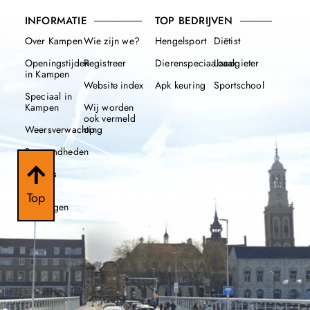
INFORMATIE
TOP BEDRIJVEN
Over Kampen
Wie zijn we?
Hengelsport
Diëtist
Openingstijden
Registreer
Dierenspeciaalzaak
Loodgieter
in Kampen
Website index
Apk keuring
Sportschool
Speciaal in
Kampen
Wij worden
ook vermeld
Weersverwachting
op
Beroemdheden
Nieuws
112
Top
meldingen