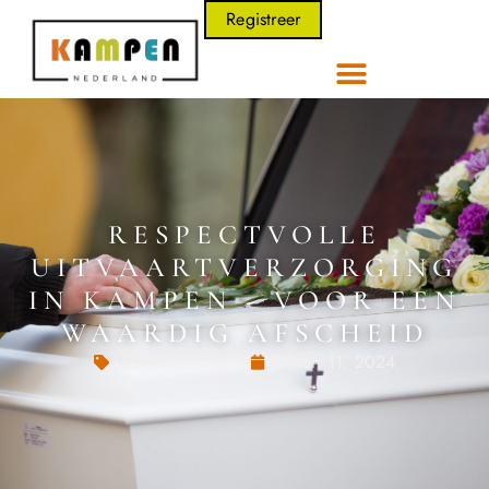
Registreer
RESPECTVOLLE
UITVAARTVERZORGING
IN KAMPEN - VOOR EEN
WAARDIG AFSCHEID
Uitvaartverzorging
Januari 11, 2024