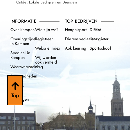
Ontdek Lokale Bedrijven en Diensten
INFORMATIE
TOP BEDRIJVEN
Over Kampen
Wie zijn we?
Hengelsport
Diëtist
Openingstijden
Registreer
Dierenspeciaalzaak
Loodgieter
in Kampen
Website index
Apk keuring
Sportschool
Speciaal in
Kampen
Wij worden
ook vermeld
Weersverwachting
op
Beroemdheden
Nieuws
112
Top
meldingen