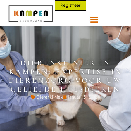
Registreer
DIERENKLINIEK IN
KAMPEN: EXPERTISE IN
DIERENZORG VOOR UW
GELIEFDE HUISDIEREN
Dierenkliniek
Januari 5, 2024