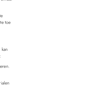
te
te toe
d kan
:
oeren.
rialen