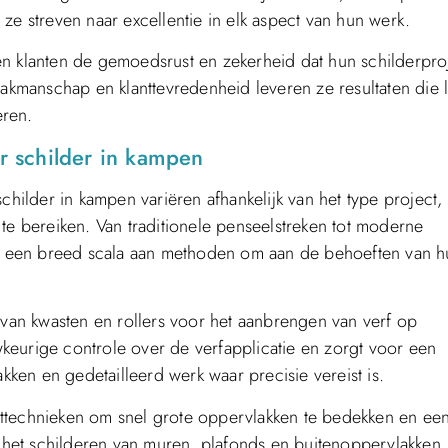
ze streven naar excellentie in elk aspect van hun werk.
en klanten de gemoedsrust en zekerheid dat hun schilderpro
vakmanschap en klanttevredenheid leveren ze resultaten die 
eren.
or schilder in kampen
childer in kampen variëren afhankelijk van het type project,
te bereiken. Van traditionele penseelstreken tot moderne
 in een breed scala aan methoden om aan de behoeften van 
 van kwasten en rollers voor het aanbrengen van verf op
keurige controle over de verfapplicatie en zorgt voor een
akken en gedetailleerd werk waar precisie vereist is.
ittechnieken om snel grote oppervlakken te bedekken en ee
ij het schilderen van muren, plafonds en buitenoppervlakken