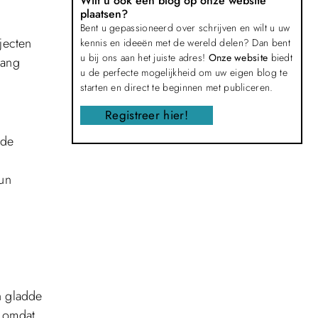
Wilt u ook een blog op onze website
plaatsen?
Bent u gepassioneerd over schrijven en wilt u uw
jecten
kennis en ideeën met de wereld delen? Dan bent
u bij ons aan het juiste adres!
Onze website
biedt
lang
u de perfecte mogelijkheid om uw eigen blog te
starten en direct te beginnen met publiceren.
Registreer hier!
 de
hun
n gladde
, omdat