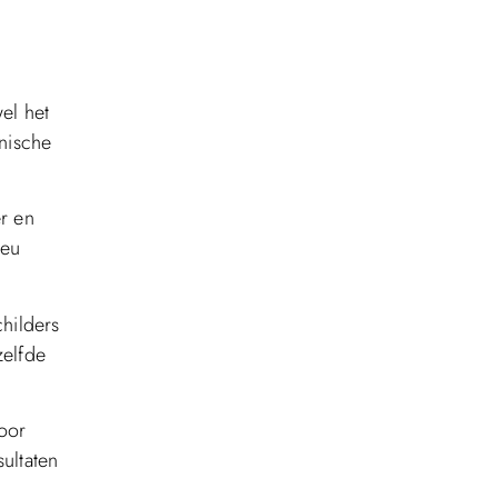
el het
nische
er en
ieu
childers
zelfde
voor
ultaten