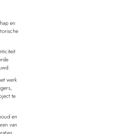
chap en
storische
iciteit
erde
ouwd.
het werk
igers,
ject te
ehoud en
aren van
aties.