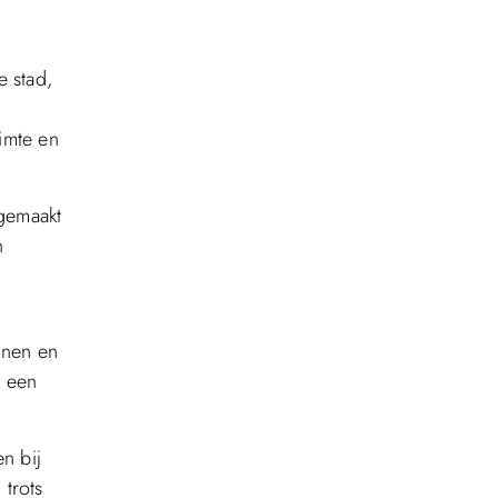
e stad,
imte en
 gemaakt
n
inen en
n een
n bij
 trots