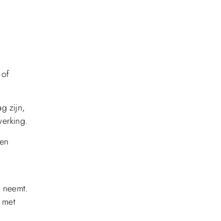
 of
g zijn,
werking.
 en
g neemt.
t met