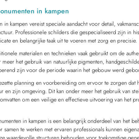
 monumenten in kampen
 in kampen vereist speciale aandacht voor detail, vakmans
tuur. Professionele schilders die gespecialiseerd zijn in hi
cate en belangrijke taak uit te voeren met zorg en precisie.
tionele materialen en technieken vaak gebruikt om de authent
r meer het gebruik van natuurlijke pigmenten, handgeschild
typerend zijn voor de periode waarin het gebouw werd geb
zette planning en voorbereiding om ervoor te zorgen dat 
ur en zijn omgeving. Dit kan onder meer het gebruik van ste
vatten om een veilige en effectieve uitvoering van het pro
numenten in kampen is een belangrijk onderdeel van het b
oor samen te werken met ervaren professionals kunnen eigen
ze waardevolle structuren behouden voor toekomstige gener