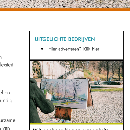
UITGELICHTE BEDRIJVEN
Hier adverteren? Klik hier
n
exiteit
el en
kundig
uurzame
n van